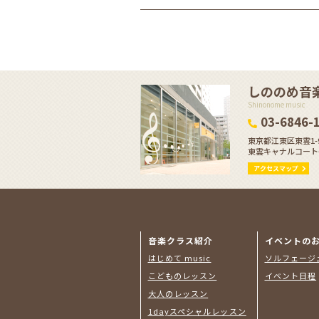
しののめ音
Shinonome music
03-6846-
東京都江東区東雲1-9
東雲キャナルコートCO
アクセスマップ
音楽クラス紹介
イベントの
はじめて music
ソルフェージ
こどものレッスン
イベント日程
大人のレッスン
1dayスペシャルレッスン