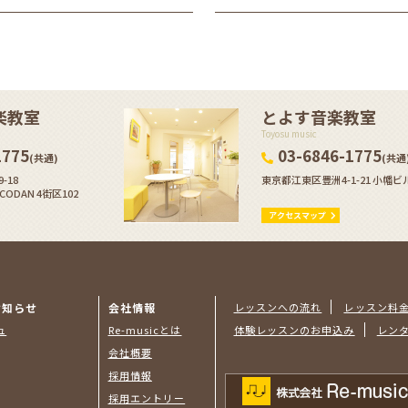
楽教室
とよす音楽教室
Toyosu music
1775
03-6846-1775
(共通)
(共通
-18
東京都江東区豊洲4-1-21 小幡ビ
DAN 4街区102
アクセスマップ
お知らせ
会社情報
レッスンへの流れ
レッスン料
ュ
Re-musicとは
体験レッスンのお申込み
レン
会社概要
採用情報
採用エントリー